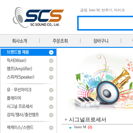
금영
,
Inter M
,
반주기
,
마이크
+ 시그널프로세서
Inter M
(2)