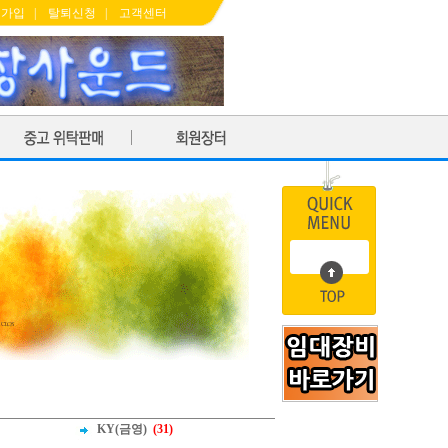
원가입
|
탈퇴신청
|
고객센터
KY(금영)
(31)