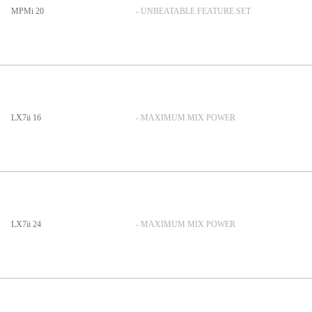
MPMi 20
- UNBEATABLE FEATURE SET
LX7ii 16
- MAXIMUM MIX POWER
LX7ii 24
- MAXIMUM MIX POWER