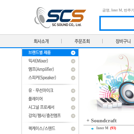
금영
,
Inter M
,
반주
+ Soundcraft
Inter M
(93)