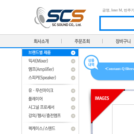
금영
,
Inter M
,
반주
•Constant-Q filter