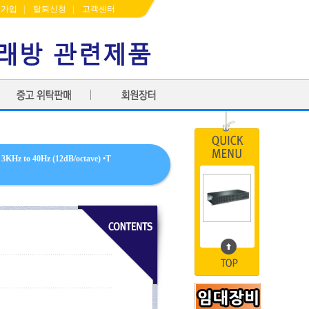
원가입
|
탈퇴신청
|
고객센터
om 3KHz to 40Hz (12dB/octave) •T