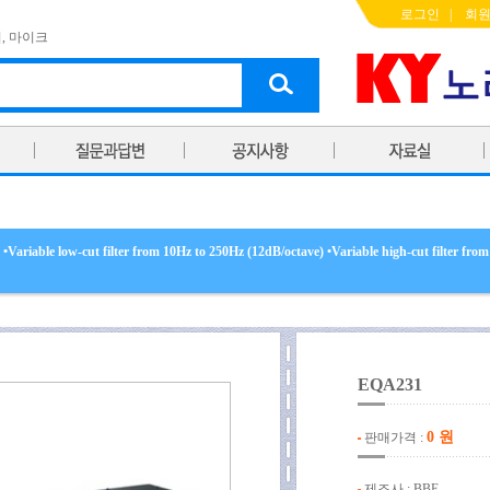
로그인
|
회
기
,
마이크
s •Variable low-cut filter from 10Hz to 250Hz (12dB/octave) •Variable high-cut filter fr
EQA231
0 원
판매가격 :
제조사 : BBE