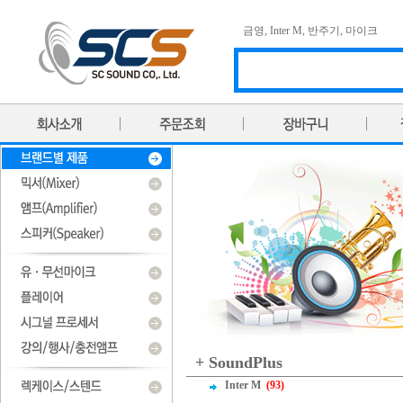
금영
,
Inter M
,
반주기
,
마이크
+ SoundPlus
Inter M
(93)