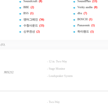
Soundcraft
(8)
SoundPlus
(13)
BBE
(2)
Verity audio
(0)
BSS
(1)
dbx
(7)
BOSCH
(1)
엔터그레인
(56)
Panasonic
(1)
수창사운드
(33)
신우전선
(2)
하이랜드
(1)
니다.
- 12 in. Two-Way
- Stage Monitor
JRX212
- Loudspeaker System
- Two-Way