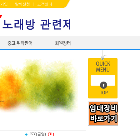
원가입
|
탈퇴신청
|
고객센터
KY(금영)
(31)