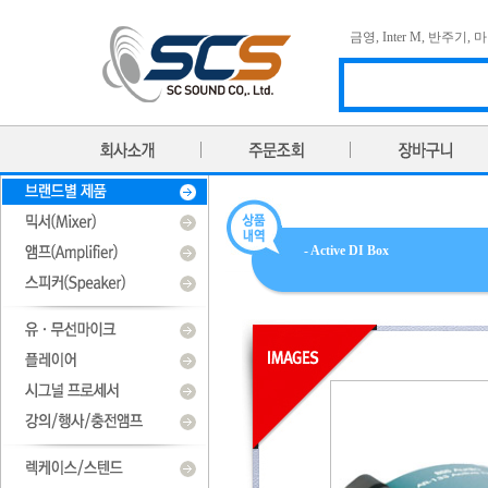
금영
,
Inter M
,
반주기
,
마
- Active DI Box