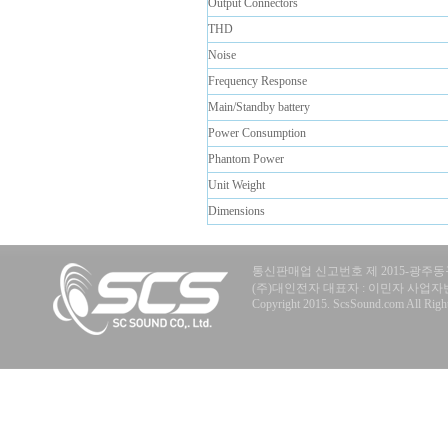
Output Connectors
THD
Noise
Frequency Response
Main/Standby battery
Power Consumption
Phantom Power
Unit Weight
Dimensions
통신판매업 신고번호 제 2015-광주동구
(주)대인전자 대표자 : 이민자 사업자번호 : 40
Copyright 2015. ScsSound.com All Right