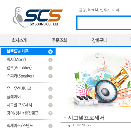
금영
,
Inter M
,
반주기
,
마이크
+ 시그널프로세서
Inter M
(2)