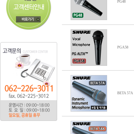
PG48
PGA58
BETA 57A