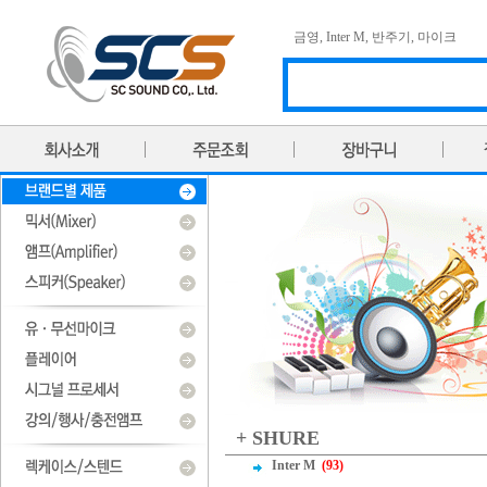
금영
,
Inter M
,
반주기
,
마이크
+ SHURE
Inter M
(93)