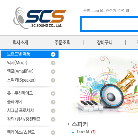
금영
,
Inter M
,
반주기
,
마이크
+ 스피커
Inter M
(7)