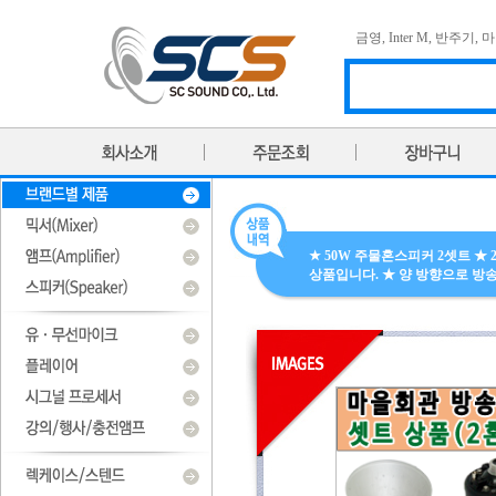
금영
,
Inter M
,
반주기
,
마
★ 50W 주물혼스피커 2셋트 ★ 
상품입니다. ★ 양 방향으로 방송