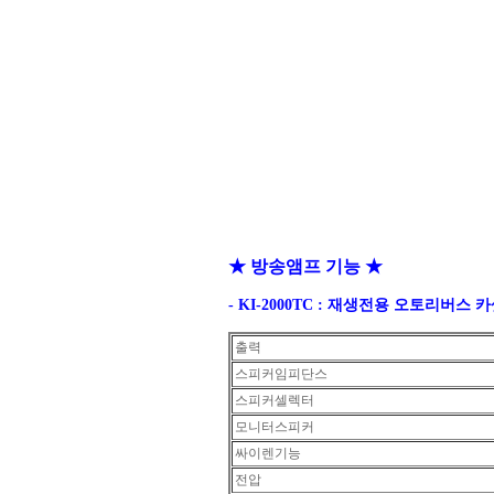
★ 방송앰프 기능 ★
-
KI-2000TC :
재생전용 오토리버스 
출력
스피커임피단스
스피커셀렉터
모니터스피커
싸이렌기능
전압