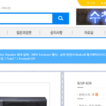
로그인
|
회
기
,
마이크
y 3Speaker 최대 입력 : 500W Enclosure 형식 : 상위 반전식 Bookself 형 IMPEDANCE 
개, 7.7cm(3＂) Tweeter(CON
KSP-650
0 원
판매가격 :
제조사 : KY(금영)