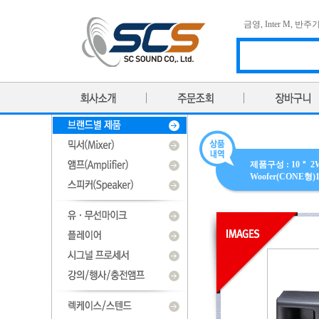
금영
,
Inter M
,
반주
제품구성 : 10＂ 2Wa
Woofer(CONE형)1