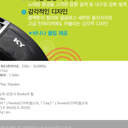
Y RESPONSE
: 25Hz ~ 20,000Hz
W/1m)
주파수
: 1.5kHz
ay 3Speaker
: 상위 반전식 Bookself 형
ohm
(10＂) Woofer(CONE형)1개, 7.7cm(3＂) Tweeter(CONE형)2개
W) X 301(H) X 291(D)
Kg / pcs
동구-0067 호 광주광역시 동구 금남로5가 85-9