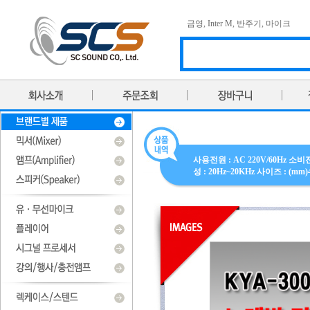
금영
,
Inter M
,
반주기
,
마이크
사용전원 : AC 220V/60Hz 소비전
성 : 20Hz~20KHz 사이즈 : (mm)4