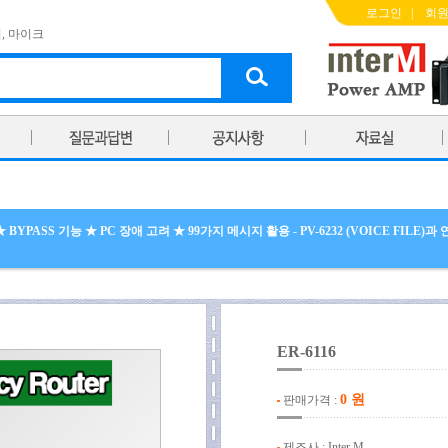
로그인
|
회
기
,
마이크
BYPASS 기능 ★ PC 장애 고려 ★ 99가지 메시지 활용 - PV-6232 (VOICE FILE
ER-6116
0 원
판매가격 :
제조사 : Inter M