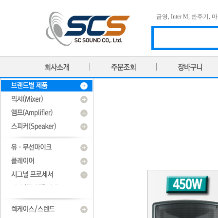
금영
,
Inter M
,
반주기
,
마
- 15인치 2 Way 450W - 받침대 