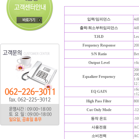
입력/임피던스
4d
출력/최소부하임피던스
4d
T.H.D
Le
Frequency Response
20
S/N Ratio
Bet
Output Level
±6
20H
200
Equalizer Frequency
1.6
12.
±6
EQ GAIN
±1
High Pass Filter
80H
Cut Only Mode
-1
동작 온도
-1
사용전원
AC
소비전력
AC 