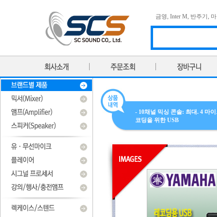
금영
,
Inter M
,
반주기
,
마
- 10채널 믹싱 콘솔: 최대. 4 마이크
코딩을 위한 USB