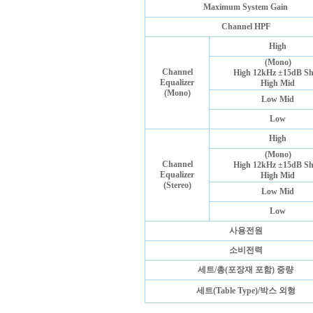
Maximum System Gain
Channel HPF
High
(Mono)
Channel
High 12kHz ±15dB Sh
Equalizer
High Mid
(Mono)
Low Mid
Low
High
(Mono)
Channel
High 12kHz ±15dB Sh
Equalizer
High Mid
(Stereo)
Low Mid
Low
사용전원
소비전력
세트/총(포장재 포함) 중량
세트(Table Type)/박스 외형