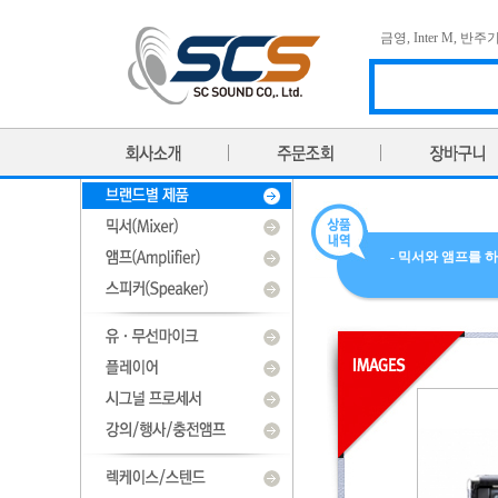
금영
,
Inter M
,
반주
- 믹서와 앰프를 하나로!