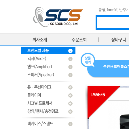
금영
,
Inter M
,
반주
- 충전용포터블스피커 - P