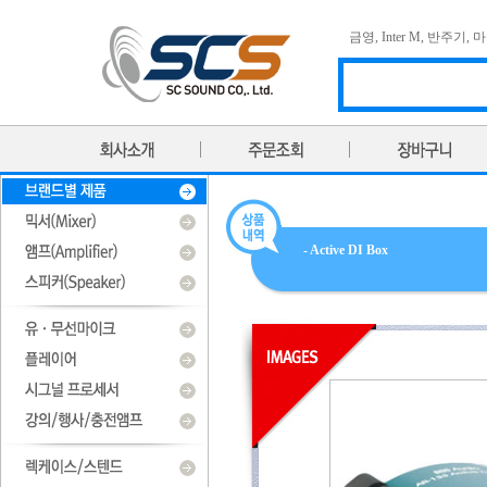
금영
,
Inter M
,
반주기
,
마
- Active DI Box