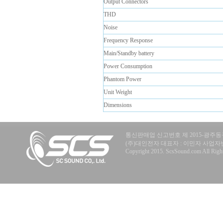
Output Connectors
THD
Noise
Frequency Response
Main/Standby battery
Power Consumption
Phantom Power
Unit Weight
Dimensions
통신판매업 신고번호 제 2015-광주동구
(주)대인전자 대표자 : 이민자 사업자번호 : 40
Copyright 2015. ScsSound.com All Right