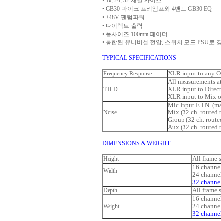
• 16, 24, 32 채널 사이즈
• GB30 마이크 프리앰프와 4밴드 GB30 EQ
• +48V 팬텀파워
• 다이렉트 출력
• 풀사이즈 100mm 페이더
• 통합된 유니버설 전압, 스위치 모드 PSU로 
TYPICAL SPECIFICATIONS
Frequency Response
XLR input to any Output
All measurements a
T.H.D.
XLR input to Direct outp
XLR input to Mix output 
Mic Input E.I.N. (max
Noise
Mix (32 ch. routed t
Group (32 ch. routed
Aux (32 ch. routed t
DIMENSIONS & WEIGHT
Height
All frame size
16 channel . .
Width
24 channel . .
32 channel . 
Depth
All frame siz
16 channel . .
Weight
24 channel . .
32 channel . .