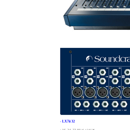
-
LX7ii 32