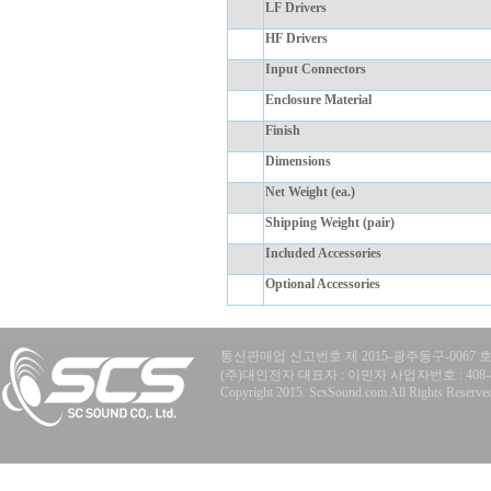
LF Drivers
HF Drivers
Input Connectors
Enclosure Material
Finish
Dimensions
Net Weight (ea.)
Shipping Weight (pair)
Included Accessories
Optional Accessories
통신판매업 신고번호 제 2015-광주동구-0067 
(주)대인전자 대표자 : 이민자 사업자번호 : 408-81-77
Copyright 2015. ScsSound.com All Rights Reserve