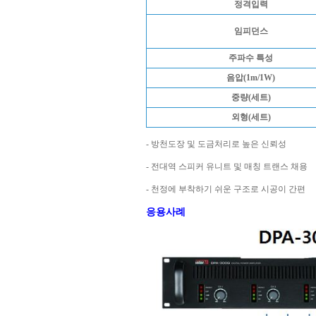
정격입력
임피던스
주파수 특성
음압(1m/1W)
중량(세트)
외형(세트)
- 방천도장 및 도금처리로 높은 신뢰성
- 전대역 스피커 유니트 및 매칭 트랜스 채용
- 천정에 부착하기 쉬운 구조로 시공이 간편
응용사례