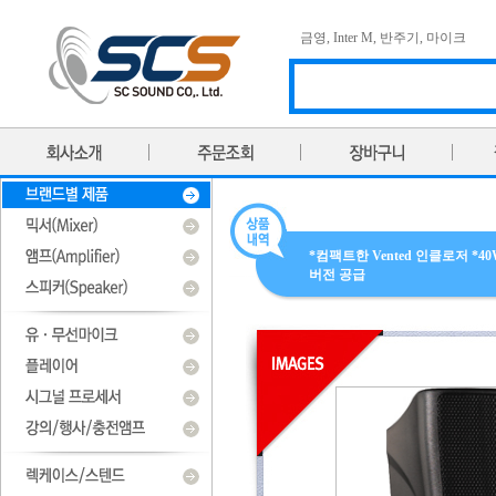
금영
,
Inter M
,
반주기
,
마이크
*컴팩트한 Vented 인클로저 *
버전 공급