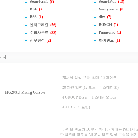
Soundcraft
(8)
SoundPlus
(13)
BBE
(2)
Verity audio
(0)
BSS
(1)
dbx
(7)
BOSCH
(1)
엔터그레인
(56)
Panasonic
(1)
수창사운드
(33)
신우전선
(2)
하이랜드
(1)
니다.
- 20채널 믹싱 콘솔: 최대. 16 마이크
- 20 라인 입력(12 모노 + 4 스테레오)
MG20XU Mixing Console
- 4 GROUP Buses + 1 스테레오 Bus
- 4 AUX (FX 포함)
- 라이브 밴드와 DJ뿐만 아니라 휴대용 PA에서
한 범위에 맞도록 MGP 시리즈 믹싱 콘솔을 쉽게