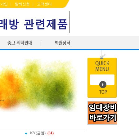
원가입
|
탈퇴신청
|
고객센터
KY(금영)
(31)