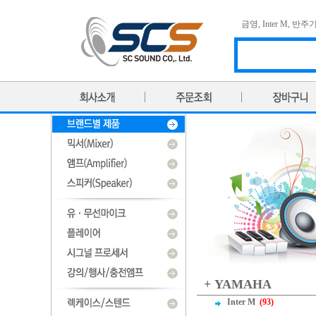
금영
,
Inter M
,
반주
+ YAMAHA
Inter M
(93)