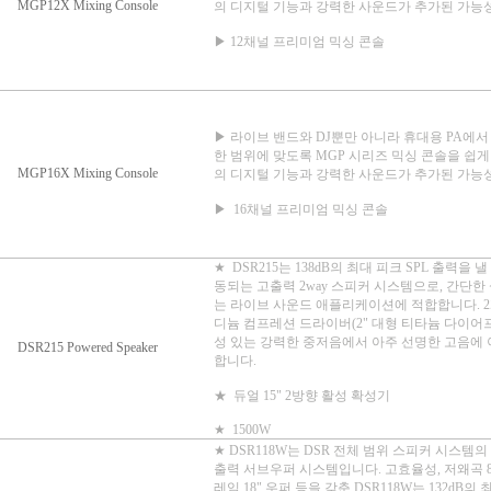
MGP12X Mixing Console
의 디지털 기능과 강력한 사운드가 추가된 가능
▶ 12채널 프리미엄 믹싱 콘솔
▶ 라이브 밴드와 DJ뿐만 아니라 휴대용 PA에
한 범위에 맞도록 MGP 시리즈 믹싱 콘솔을 쉽게
MGP16X Mixing Console
의 디지털 기능과 강력한 사운드가 추가된 가능
▶ 16채널 프리미엄 믹싱 콘솔
★ DSR215는 138dB의 최대 피크 SPL 출력을 낼 
동되는 고출력 2way 스피커 시스템으로, 간단한
는 라이브 사운드 애플리케이션에 적합합니다. 2개
디늄 컴프레션 드라이버(2" 대형 티타늄 다이어
성 있는 강력한 중저음에서 아주 선명한 고음에
DSR215 Powered Speaker
합니다.
★ 듀얼 15" 2방향 활성 확성기
★ 1500W
★ DSR118W는 DSR 전체 범위 스피커 시스템의
출력 서브우퍼 시스템입니다. 고효율성, 저왜곡 800
레임 18" 우퍼 등을 갖춘 DSR118W는 132dB의