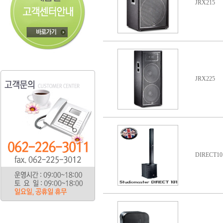
JRX215
JRX225
DIRECT10