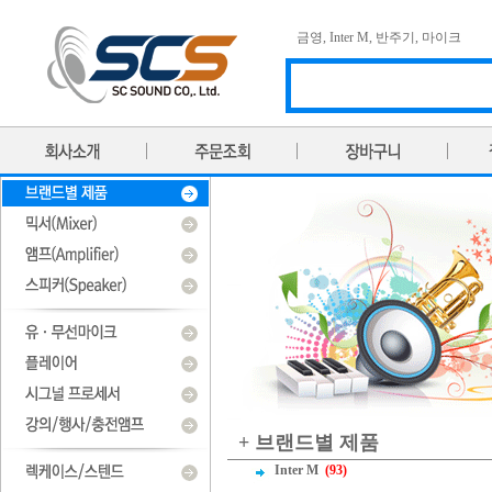
금영
,
Inter M
,
반주기
,
마이크
+ 브랜드별 제품
Inter M
(93)